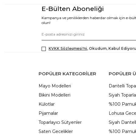
E-Bülten Aboneliği
Kampanya ve yeniliklerden haberdar olmak için e-bü
olun!
KVKK Sözleşmesi'ni
, Okudum, Kabul Ediyor
POPÜLER KATEGORILER
POPÜLER 
Mayo Modelleri
Dantelli Topa
Bikini Modelleri
Siyah Toparla
Külotlar
%100 Pamuk
Pijamalar
Lohusa Gecel
Toparlayıcı Sütyenler
Siyah Dantel
Saten Gecelikler
%100 Pamuk