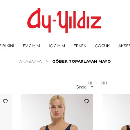
 BİKİNİ
EV GİYİM
İÇ GİYİM
ERKEK
ÇOCUK
AKSE
ANASAYFA
GÖBEK TOPARLAYAN MAYO
Sırala