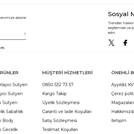
Sosyal 
ltenimize abone
Trendler hakkın
keşfetmek ve p
edin.
um.
ÜRÜNLER
MÜŞTERİ HİZMETLERİ
ÖNEMLI B
rlayıcı Sütyen
0850 532 73 57
Ayyıldız K
yıcı Sütyen
Kargo Takip
Çerez polit
 Sütyen
Üyelik Sözleşmesi
Mağazalar
ik Sabahlık
Garanti ve İade Koşulları
Hakkımızd
li Body
Satış Sözleşmesi
İletişim
 Gecelik
Teslimat Koşulları