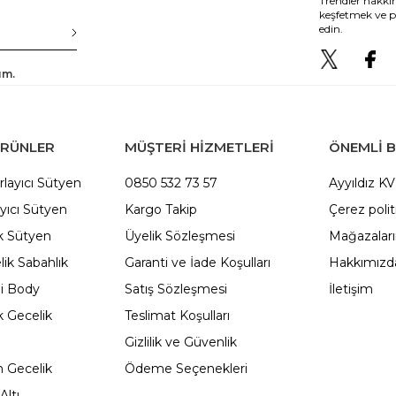
Trendler hakkın
keşfetmek ve p
edin.
um.
ÜRÜNLER
MÜŞTERİ HİZMETLERİ
ÖNEMLI B
rlayıcı Sütyen
0850 532 73 57
Ayyıldız K
yıcı Sütyen
Kargo Takip
Çerez polit
 Sütyen
Üyelik Sözleşmesi
Mağazalar
ik Sabahlık
Garanti ve İade Koşulları
Hakkımızd
li Body
Satış Sözleşmesi
İletişim
 Gecelik
Teslimat Koşulları
Gizlilik ve Güvenlik
 Gecelik
Ödeme Seçenekleri
Altı