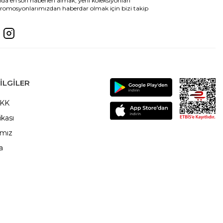
da en son haberleri almak, yeni koleksiyonları
romosyonlarımızdan haberdar olmak için bizi takip
ILGILER
VKK
ikası
ımız
a