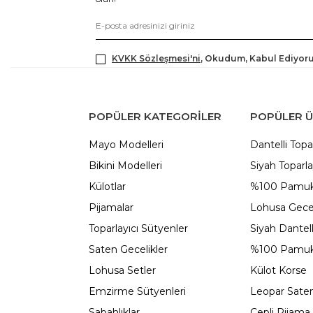
KVKK Sözleşmesi'ni
, Okudum, Kabul Ediyor
POPÜLER KATEGORILER
POPÜLER 
Mayo Modelleri
Dantelli Topa
Bikini Modelleri
Siyah Toparla
Külotlar
%100 Pamuk
Pijamalar
Lohusa Gecel
Toparlayıcı Sütyenler
Siyah Dantel
Saten Gecelikler
%100 Pamuk
Lohusa Setler
Külot Korse
Emzirme Sütyenleri
Leopar Saten
Sabahlıklar
Cepli Pijama 