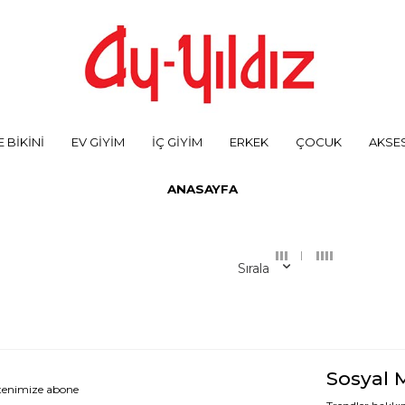
 BİKİNİ
EV GİYİM
İÇ GİYİM
ERKEK
ÇOCUK
AKSE
ANASAYFA
Sırala
Sosyal 
ltenimize abone