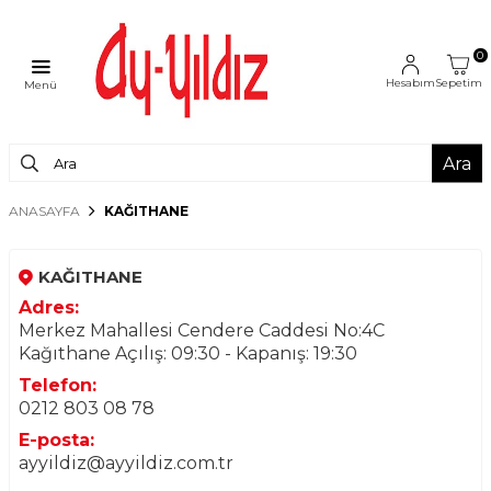
0
Hesabım
Sepetim
Menü
Ara
ANASAYFA
KAĞITHANE
KAĞITHANE
Adres:
Merkez Mahallesi Cendere Caddesi No:4C
Kağıthane Açılış: 09:30 - Kapanış: 19:30
Telefon:
0212 803 08 78
E-posta:
ayyildiz@ayyildiz.com.tr