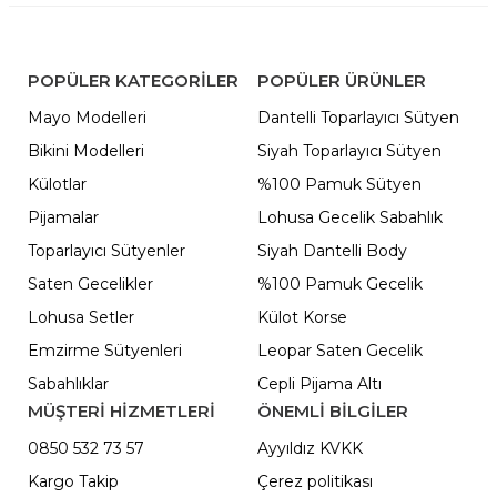
POPÜLER KATEGORILER
POPÜLER ÜRÜNLER
Mayo Modelleri
Dantelli Toparlayıcı Sütyen
Bikini Modelleri
Siyah Toparlayıcı Sütyen
Külotlar
%100 Pamuk Sütyen
Pijamalar
Lohusa Gecelik Sabahlık
Toparlayıcı Sütyenler
Siyah Dantelli Body
Saten Gecelikler
%100 Pamuk Gecelik
Lohusa Setler
Külot Korse
Emzirme Sütyenleri
Leopar Saten Gecelik
Sabahlıklar
Cepli Pijama Altı
MÜŞTERİ HİZMETLERİ
ÖNEMLI BILGILER
0850 532 73 57
Ayyıldız KVKK
Kargo Takip
Çerez politikası