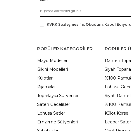
KVKK Sözleşmesi'ni
, Okudum, Kabul Ediyor
POPÜLER KATEGORILER
POPÜLER 
Mayo Modelleri
Dantelli Topa
Bikini Modelleri
Siyah Toparla
Külotlar
%100 Pamuk
Pijamalar
Lohusa Gecel
Toparlayıcı Sütyenler
Siyah Dantel
Saten Gecelikler
%100 Pamuk
Lohusa Setler
Külot Korse
Emzirme Sütyenleri
Leopar Saten
Sabahlıklar
Cepli Pijama 