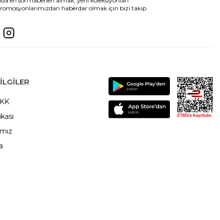
da en son haberleri almak, yeni koleksiyonları
romosyonlarımızdan haberdar olmak için bizi takip
ILGILER
VKK
ikası
ımız
a