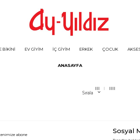
 BİKİNİ
EV GİYİM
İÇ GİYİM
ERKEK
ÇOCUK
AKSE
ANASAYFA
Sırala
Sosyal 
ltenimize abone