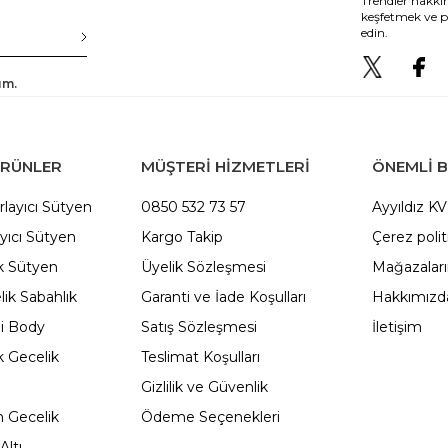
Trendler hakkın
keşfetmek ve p
edin.
um.
ÜRÜNLER
MÜŞTERİ HİZMETLERİ
ÖNEMLI B
rlayıcı Sütyen
0850 532 73 57
Ayyıldız K
yıcı Sütyen
Kargo Takip
Çerez polit
 Sütyen
Üyelik Sözleşmesi
Mağazalar
ik Sabahlık
Garanti ve İade Koşulları
Hakkımızd
li Body
Satış Sözleşmesi
İletişim
 Gecelik
Teslimat Koşulları
Gizlilik ve Güvenlik
 Gecelik
Ödeme Seçenekleri
Altı