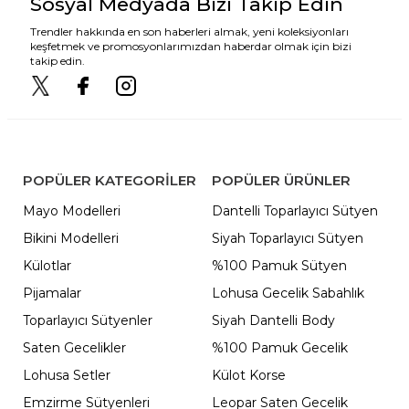
Sosyal Medyada Bizi Takip Edin
Trendler hakkında en son haberleri almak, yeni koleksiyonları
keşfetmek ve promosyonlarımızdan haberdar olmak için bizi
takip edin.
POPÜLER KATEGORILER
POPÜLER ÜRÜNLER
Mayo Modelleri
Dantelli Toparlayıcı Sütyen
Bikini Modelleri
Siyah Toparlayıcı Sütyen
Külotlar
%100 Pamuk Sütyen
Pijamalar
Lohusa Gecelik Sabahlık
Toparlayıcı Sütyenler
Siyah Dantelli Body
Saten Gecelikler
%100 Pamuk Gecelik
Lohusa Setler
Külot Korse
Emzirme Sütyenleri
Leopar Saten Gecelik