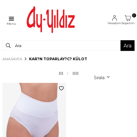
0
Hesabım
Sepetim
Menü
Ara
ANASAYFA
KAR?N TOPARLAY?C? KÜLOT
Sırala