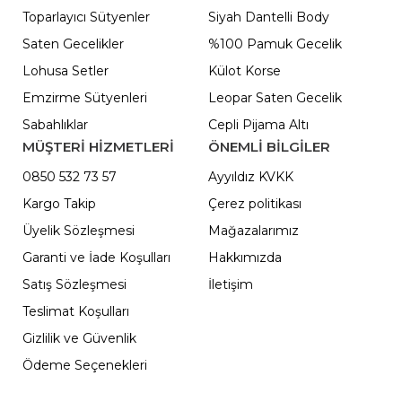
Toparlayıcı Sütyenler
Siyah Dantelli Body
Saten Gecelikler
%100 Pamuk Gecelik
Lohusa Setler
Külot Korse
Emzirme Sütyenleri
Leopar Saten Gecelik
Sabahlıklar
Cepli Pijama Altı
MÜŞTERİ HİZMETLERİ
ÖNEMLI BILGILER
0850 532 73 57
Ayyıldız KVKK
Kargo Takip
Çerez politikası
Üyelik Sözleşmesi
Mağazalarımız
Garanti ve İade Koşulları
Hakkımızda
Satış Sözleşmesi
İletişim
Teslimat Koşulları
Gizlilik ve Güvenlik
Ödeme Seçenekleri