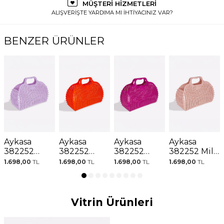
MÜŞTERİ HİZMETLERİ
ALIŞVERİŞTE YARDIMA MI İHTİYACINIZ VAR?
BENZER ÜRÜNLER
Aykasa
Aykasa
Aykasa
Aykasa
382252
382252
382252
382252 Milk
Orchid
Orange
Purple
Tea
1.698,00
TL
1.698,00
TL
1.698,00
TL
1.698,00
TL
Katlanabilir
Katlanabilir
Katlanabilir
Katlanabilir
Plaj Çantası
Plaj Çantası
Plaj Çantası
Plaj Çantası
Vitrin Ürünleri