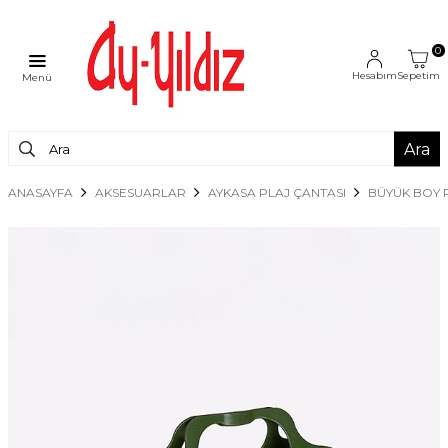
0
Hesabım
Sepetim
Menü
Ara
ANASAYFA
AKSESUARLAR
AYKASA PLAJ ÇANTASI
BÜYÜK BOY 