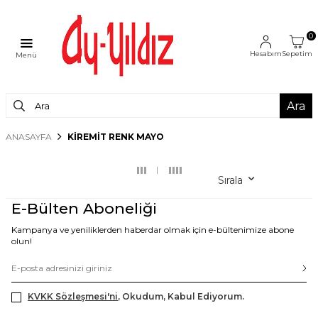
0
Hesabım
Sepetim
Menü
Ara
ANASAYFA
KIREMIT RENK MAYO
Sırala
E-Bülten Aboneliği
Kampanya ve yeniliklerden haberdar olmak için e-bültenimize abone
olun!
KVKK Sözleşmesi'ni
, Okudum, Kabul Ediyorum.