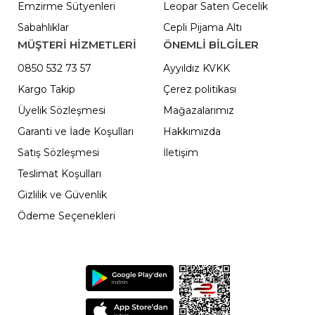
Emzirme Sütyenleri
Leopar Saten Gecelik
Sabahlıklar
Cepli Pijama Altı
MÜŞTERİ HİZMETLERİ
ÖNEMLI BILGILER
0850 532 73 57
Ayyıldız KVKK
Kargo Takip
Çerez politikası
Üyelik Sözleşmesi
Mağazalarımız
Garanti ve İade Koşulları
Hakkımızda
Satış Sözleşmesi
İletişim
Teslimat Koşulları
Gizlilik ve Güvenlik
Ödeme Seçenekleri