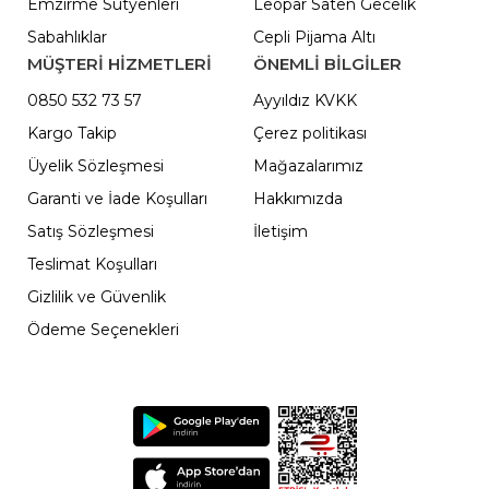
Emzirme Sütyenleri
Leopar Saten Gecelik
Sabahlıklar
Cepli Pijama Altı
MÜŞTERİ HİZMETLERİ
ÖNEMLI BILGILER
0850 532 73 57
Ayyıldız KVKK
Kargo Takip
Çerez politikası
Üyelik Sözleşmesi
Mağazalarımız
Garanti ve İade Koşulları
Hakkımızda
Satış Sözleşmesi
İletişim
Teslimat Koşulları
Gizlilik ve Güvenlik
Ödeme Seçenekleri