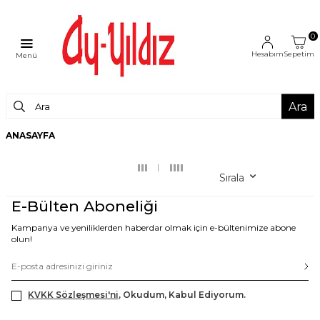
0
Hesabım
Sepetim
Menü
Ara
ANASAYFA
Sırala
E-Bülten Aboneliği
Kampanya ve yeniliklerden haberdar olmak için e-bültenimize abone
olun!
KVKK Sözleşmesi'ni
, Okudum, Kabul Ediyorum.