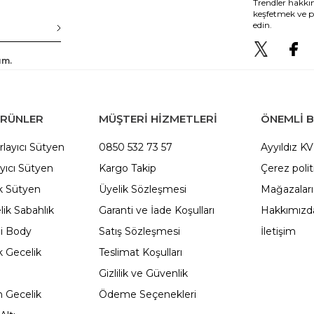
Trendler hakkın
keşfetmek ve p
edin.
um.
ÜRÜNLER
MÜŞTERİ HİZMETLERİ
ÖNEMLI B
rlayıcı Sütyen
0850 532 73 57
Ayyıldız K
yıcı Sütyen
Kargo Takip
Çerez polit
 Sütyen
Üyelik Sözleşmesi
Mağazalar
ik Sabahlık
Garanti ve İade Koşulları
Hakkımızd
li Body
Satış Sözleşmesi
İletişim
 Gecelik
Teslimat Koşulları
Gizlilik ve Güvenlik
 Gecelik
Ödeme Seçenekleri