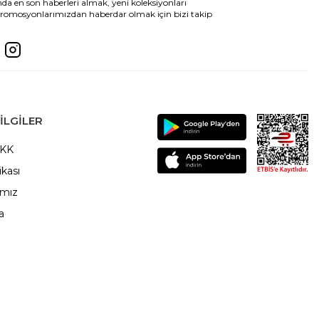
da en son haberleri almak, yeni koleksiyonları
romosyonlarımızdan haberdar olmak için bizi takip
ILGILER
VKK
ikası
ımız
a