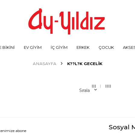
 BİKİNİ
EV GİYİM
İÇ GİYİM
ERKEK
ÇOCUK
AKSE
ANASAYFA
K??L?K GECELIK
Sırala
Sosyal 
ltenimize abone