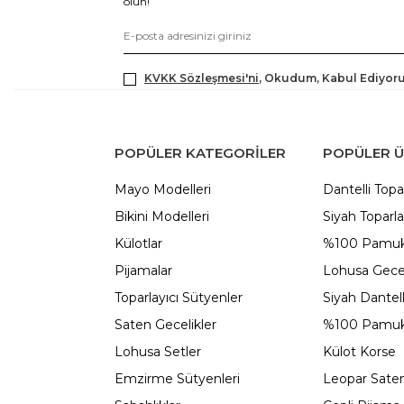
olun!
KVKK Sözleşmesi'ni
, Okudum, Kabul Ediyor
POPÜLER KATEGORILER
POPÜLER 
Mayo Modelleri
Dantelli Topa
Bikini Modelleri
Siyah Toparla
Külotlar
%100 Pamuk
Pijamalar
Lohusa Gecel
Toparlayıcı Sütyenler
Siyah Dantel
Saten Gecelikler
%100 Pamuk
Lohusa Setler
Külot Korse
Emzirme Sütyenleri
Leopar Saten