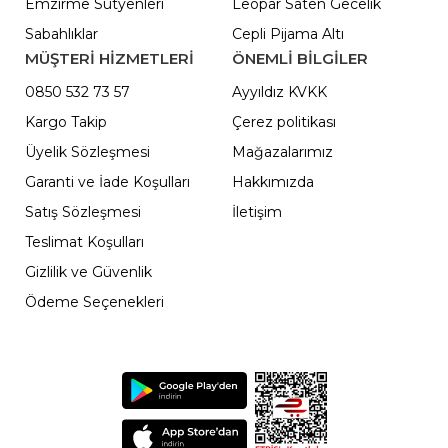
Emzirme Sütyenleri
Leopar Saten Gecelik
Sabahlıklar
Cepli Pijama Altı
MÜŞTERİ HİZMETLERİ
ÖNEMLI BILGILER
0850 532 73 57
Ayyıldız KVKK
Kargo Takip
Çerez politikası
Üyelik Sözleşmesi
Mağazalarımız
Garanti ve İade Koşulları
Hakkımızda
Satış Sözleşmesi
İletişim
Teslimat Koşulları
Gizlilik ve Güvenlik
Ödeme Seçenekleri