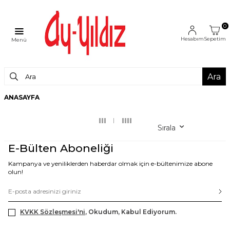
0
Hesabım
Sepetim
Menü
Ara
ANASAYFA
Sırala
E-Bülten Aboneliği
Kampanya ve yeniliklerden haberdar olmak için e-bültenimize abone
olun!
KVKK Sözleşmesi'ni
, Okudum, Kabul Ediyorum.