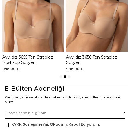
 Straplez
Ayyıldız 3656 Ten Straplez
Ayyıldız 3654 Ten 
Sütyen
Sütyen
998,00
TL
998,00
TL
E-Bülten Aboneliği
Kampanya ve yeniliklerden haberdar olmak için e-bültenimize abone
olun!
KVKK Sözleşmesi'ni
, Okudum, Kabul Ediyorum.