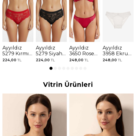
Ayyıldız
Ayyıldız
Ayyıldız
Ayyıldız
5279 Kırmızı
5279 Siyah
3650 Rose
3958 Ekru
Dantelli
Dantelli
Külot
Külot
224,00
TL
224,00
TL
248,00
TL
248,00
TL
Külot
Külot
Vitrin Ürünleri