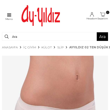
0
Hesabım
Sepetim
Menü
Ara
ANASAYFA
İÇ GİYİM
KÜLOT
SLIP
AYYILDIZ 02 TEN DÜŞÜK