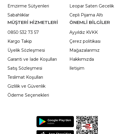
Emzirme Sütyenleri
Leopar Saten Gecelik
Sabahlıklar
Cepli Pijama Altı
MÜŞTERİ HİZMETLERİ
ÖNEMLI BILGILER
0850 532 73 57
Ayyıldız KVKK
Kargo Takip
Çerez politikası
Üyelik Sözleşmesi
Mağazalarımız
Garanti ve İade Koşulları
Hakkımızda
Satış Sözleşmesi
İletişim
Teslimat Koşulları
Gizlilik ve Güvenlik
Ödeme Seçenekleri