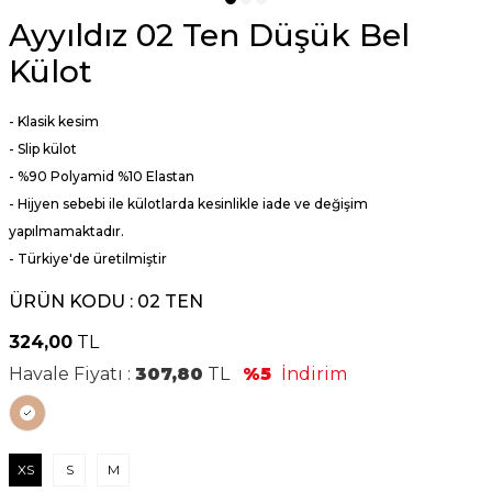
Ayyıldız 02 Ten Düşük Bel
Külot
- Klasik kesim
- Slip külot
- %90 Polyamid %10 Elastan
- Hijyen sebebi ile külotlarda kesinlikle iade ve değişim
yapılmamaktadır.
- Türkiye'de üretilmiştir
ÜRÜN KODU :
02 TEN
324,00
TL
Havale Fiyatı :
307,80
TL
%5
İndirim
XS
S
M