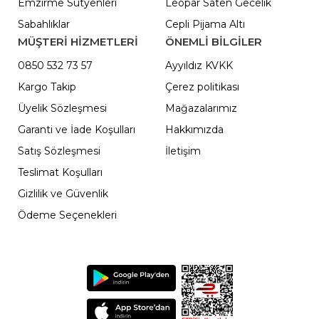
Emzirme Sütyenleri
Leopar Saten Gecelik
Sabahlıklar
Cepli Pijama Altı
MÜŞTERİ HİZMETLERİ
ÖNEMLI BILGILER
0850 532 73 57
Ayyıldız KVKK
Kargo Takip
Çerez politikası
Üyelik Sözleşmesi
Mağazalarımız
Garanti ve İade Koşulları
Hakkımızda
Satış Sözleşmesi
İletişim
Teslimat Koşulları
Gizlilik ve Güvenlik
Ödeme Seçenekleri