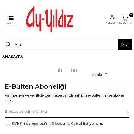
0
Hesabım
Sepetim
Menü
Ara
ANASAYFA
Sırala
E-Bülten Aboneliği
Kampanya ve yeniliklerden haberdar olmak için e-bültenimize abone
olun!
KVKK Sözleşmesi'ni
, Okudum, Kabul Ediyorum.