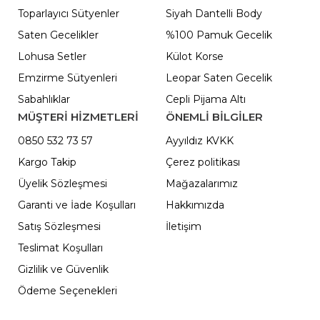
Toparlayıcı Sütyenler
Siyah Dantelli Body
Saten Gecelikler
%100 Pamuk Gecelik
Lohusa Setler
Külot Korse
Emzirme Sütyenleri
Leopar Saten Gecelik
Sabahlıklar
Cepli Pijama Altı
MÜŞTERİ HİZMETLERİ
ÖNEMLI BILGILER
0850 532 73 57
Ayyıldız KVKK
Kargo Takip
Çerez politikası
Üyelik Sözleşmesi
Mağazalarımız
Garanti ve İade Koşulları
Hakkımızda
Satış Sözleşmesi
İletişim
Teslimat Koşulları
Gizlilik ve Güvenlik
Ödeme Seçenekleri