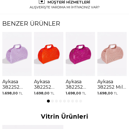
MÜŞTERİ HİZMETLERİ
ALIŞVERİŞTE YARDIMA MI İHTİYACINIZ VAR?
BENZER ÜRÜNLER
Aykasa
Aykasa
Aykasa
Aykasa
382252
382252
382252
382252 Milk
Orchid
Orange
Purple
Tea
1.698,00
TL
1.698,00
TL
1.698,00
TL
1.698,00
TL
Katlanabilir
Katlanabilir
Katlanabilir
Katlanabilir
Plaj Çantası
Plaj Çantası
Plaj Çantası
Plaj Çantası
Vitrin Ürünleri