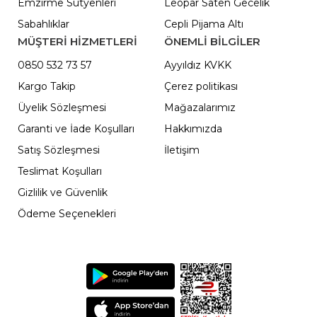
Emzirme Sütyenleri
Leopar Saten Gecelik
Sabahlıklar
Cepli Pijama Altı
MÜŞTERİ HİZMETLERİ
ÖNEMLI BILGILER
0850 532 73 57
Ayyıldız KVKK
Kargo Takip
Çerez politikası
Üyelik Sözleşmesi
Mağazalarımız
Garanti ve İade Koşulları
Hakkımızda
Satış Sözleşmesi
İletişim
Teslimat Koşulları
Gizlilik ve Güvenlik
Ödeme Seçenekleri