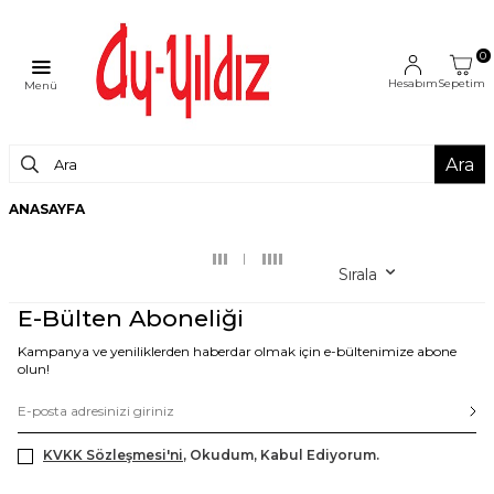
0
Hesabım
Sepetim
Menü
Ara
ANASAYFA
Sırala
E-Bülten Aboneliği
Kampanya ve yeniliklerden haberdar olmak için e-bültenimize abone
olun!
KVKK Sözleşmesi'ni
, Okudum, Kabul Ediyorum.