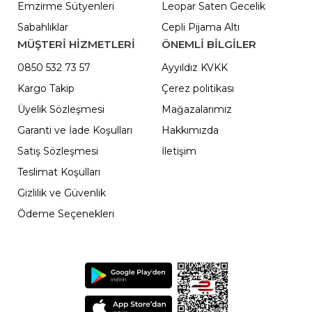
Emzirme Sütyenleri
Leopar Saten Gecelik
Sabahlıklar
Cepli Pijama Altı
MÜŞTERİ HİZMETLERİ
ÖNEMLI BILGILER
0850 532 73 57
Ayyıldız KVKK
Kargo Takip
Çerez politikası
Üyelik Sözleşmesi
Mağazalarımız
Garanti ve İade Koşulları
Hakkımızda
Satış Sözleşmesi
İletişim
Teslimat Koşulları
Gizlilik ve Güvenlik
Ödeme Seçenekleri