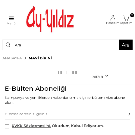
0
Hesabım
Sepetim
Menü
Ara
ANASAYFA
MAVI BIKINI
Sırala
E-Bülten Aboneliği
Kampanya ve yeniliklerden haberdar olmak için e-bültenimize abone
olun!
KVKK Sözleşmesi'ni
, Okudum, Kabul Ediyorum.