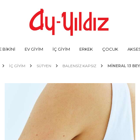
 BİKİNİ
EV GİYİM
İÇ GİYİM
ERKEK
ÇOCUK
AKSE
İÇ GİYİM
SÜTYEN
BALENSIZ KAPSIZ
MINERAL 13 BE