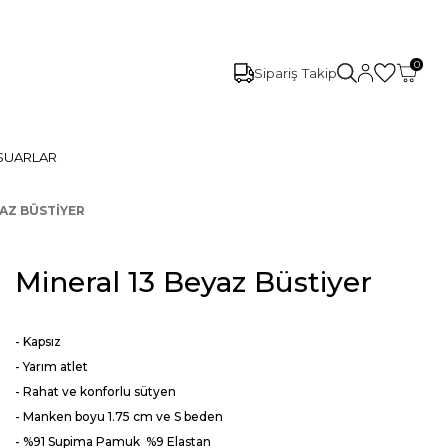
0
Sipariş Takip
SUARLAR
YAZ BÜSTIYER
Mineral 13 Beyaz Büstiyer
- Kapsız
- Yarım atlet
- Rahat ve konforlu sütyen
- Manken boyu 1.75 cm ve S beden
- %91 Supima Pamuk %9 Elastan