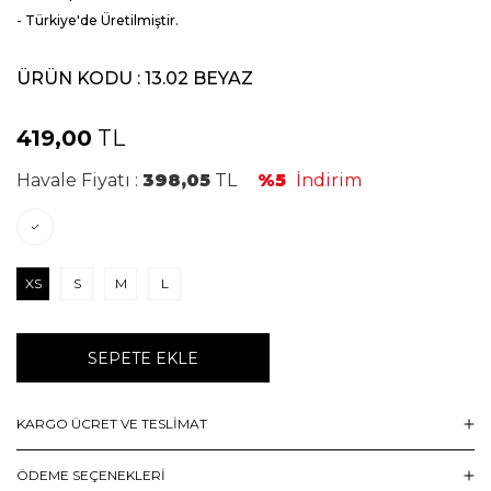
- Türkiye'de Üretilmiştir.
ÜRÜN KODU :
13.02 BEYAZ
419,00
TL
Havale Fiyatı :
398,05
TL
%5
İndirim
XS
S
M
L
SEPETE EKLE
KARGO ÜCRET VE TESLİMAT
ÖDEME SEÇENEKLERI