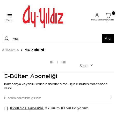
0
Hesabım
Sepetim
Menü
Ara
ANASAYFA
MOR BIKINI
Sırala
E-Bülten Aboneliği
Kampanya ve yeniliklerden haberdar olmak için e-bültenimize abone
olun!
KVKK Sözleşmesi'ni
, Okudum, Kabul Ediyorum.