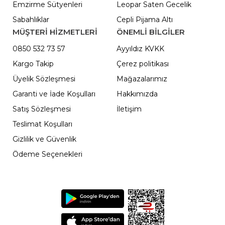
Emzirme Sütyenleri
Leopar Saten Gecelik
Sabahlıklar
Cepli Pijama Altı
MÜŞTERİ HİZMETLERİ
ÖNEMLI BILGILER
0850 532 73 57
Ayyıldız KVKK
Kargo Takip
Çerez politikası
Üyelik Sözleşmesi
Mağazalarımız
Garanti ve İade Koşulları
Hakkımızda
Satış Sözleşmesi
İletişim
Teslimat Koşulları
Gizlilik ve Güvenlik
Ödeme Seçenekleri