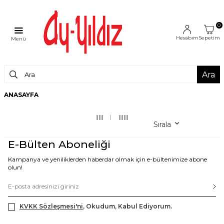
0
Hesabım
Sepetim
Menü
Ara
ANASAYFA
Sırala
E-Bülten Aboneliği
Kampanya ve yeniliklerden haberdar olmak için e-bültenimize abone
olun!
KVKK Sözleşmesi'ni
, Okudum, Kabul Ediyorum.