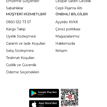
Emzirme Sütyenleri
Leopar Saten Gecelik
Sabahlıklar
Cepli Pijama Altı
MÜŞTERİ HİZMETLERİ
ÖNEMLI BILGILER
0850 532 73 57
Ayyıldız KVKK
Kargo Takip
Çerez politikası
Üyelik Sözleşmesi
Mağazalarımız
Garanti ve İade Koşulları
Hakkımızda
Satış Sözleşmesi
İletişim
Teslimat Koşulları
Gizlilik ve Güvenlik
Ödeme Seçenekleri