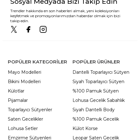
Sosyal Medyada Bizi Takip Edin
Trendler hakkında en son haberleri almak, yeni koleksiyonları
keşfetmek ve promosyonlarımızdan haberdar olmak için bizi
takip edin.
POPÜLER KATEGORILER
POPÜLER ÜRÜNLER
Mayo Modelleri
Dantelli Toparlayıcı Sütyen
Bikini Modelleri
Siyah Toparlayıcı Sütyen
Külotlar
%100 Pamuk Sütyen
Pijamalar
Lohusa Gecelik Sabahlık
Toparlayıcı Sütyenler
Siyah Dantelli Body
Saten Gecelikler
%100 Pamuk Gecelik
Lohusa Setler
Külot Korse
Emzirme Sütyenleri
Leopar Saten Gecelik