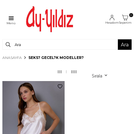
0
Hesabım
Sepetim
Menü
Ara
ANASAYFA
SEKS? GECEL?K MODELLER?
Sırala