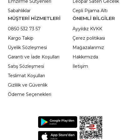
Emzirme Sütyenleri
Leopar Saten Gecelik
Sabahlıklar
Cepli Pijama Altı
MÜŞTERİ HİZMETLERİ
ÖNEMLI BILGILER
0850 532 73 57
Ayyıldız KVKK
Kargo Takip
Çerez politikası
Üyelik Sözleşmesi
Mağazalarımız
Garanti ve İade Koşulları
Hakkımızda
Satış Sözleşmesi
İletişim
Teslimat Koşulları
Gizlilik ve Güvenlik
Ödeme Seçenekleri