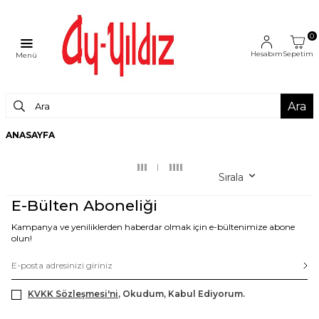
0
Hesabım
Sepetim
Menü
Ara
ANASAYFA
Sırala
E-Bülten Aboneliği
Kampanya ve yeniliklerden haberdar olmak için e-bültenimize abone
olun!
KVKK Sözleşmesi'ni
, Okudum, Kabul Ediyorum.