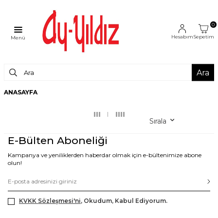
0
Hesabım
Sepetim
Menü
Ara
ANASAYFA
Sırala
E-Bülten Aboneliği
Kampanya ve yeniliklerden haberdar olmak için e-bültenimize abone
olun!
KVKK Sözleşmesi'ni
, Okudum, Kabul Ediyorum.