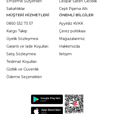
Emzirme Sütyenleri
Leopar Saten Gecelik
Sabahlıklar
Cepli Pijama Altı
MÜŞTERİ HİZMETLERİ
ÖNEMLI BILGILER
0850 532 73 57
Ayyıldız KVKK
Kargo Takip
Çerez politikası
Üyelik Sözleşmesi
Mağazalarımız
Garanti ve İade Koşulları
Hakkımızda
Satış Sözleşmesi
İletişim
Teslimat Koşulları
Gizlilik ve Güvenlik
Ödeme Seçenekleri