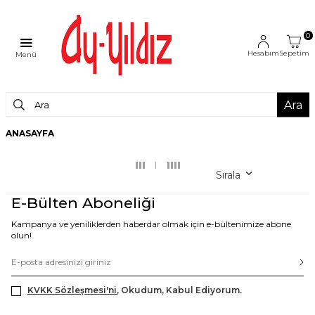
0
Hesabım
Sepetim
Menü
Ara
ANASAYFA
Sırala
E-Bülten Aboneliği
Kampanya ve yeniliklerden haberdar olmak için e-bültenimize abone
olun!
KVKK Sözleşmesi'ni
, Okudum, Kabul Ediyorum.