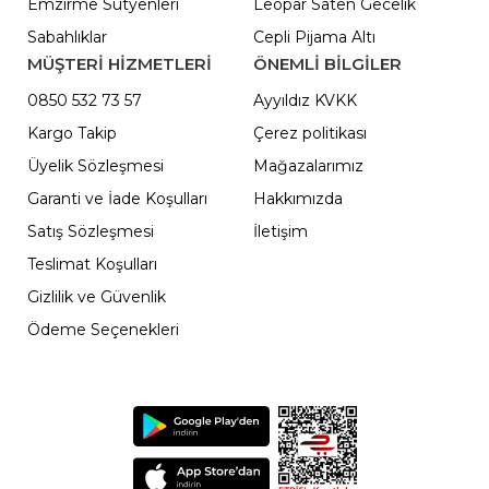
Emzirme Sütyenleri
Leopar Saten Gecelik
Sabahlıklar
Cepli Pijama Altı
MÜŞTERİ HİZMETLERİ
ÖNEMLI BILGILER
0850 532 73 57
Ayyıldız KVKK
Kargo Takip
Çerez politikası
Üyelik Sözleşmesi
Mağazalarımız
Garanti ve İade Koşulları
Hakkımızda
Satış Sözleşmesi
İletişim
Teslimat Koşulları
Gizlilik ve Güvenlik
Ödeme Seçenekleri