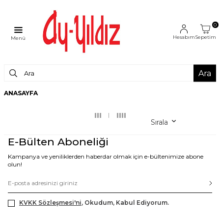
0
Hesabım
Sepetim
Menü
Ara
ANASAYFA
Sırala
E-Bülten Aboneliği
Kampanya ve yeniliklerden haberdar olmak için e-bültenimize abone
olun!
KVKK Sözleşmesi'ni
, Okudum, Kabul Ediyorum.