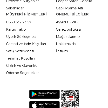
Emzirme Sütyenleri
Leopar Saten Gecelik
Sabahlıklar
Cepli Pijama Altı
MÜŞTERİ HİZMETLERİ
ÖNEMLI BILGILER
0850 532 73 57
Ayyıldız KVKK
Kargo Takip
Çerez politikası
Üyelik Sözleşmesi
Mağazalarımız
Garanti ve İade Koşulları
Hakkımızda
Satış Sözleşmesi
İletişim
Teslimat Koşulları
Gizlilik ve Güvenlik
Ödeme Seçenekleri