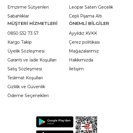
Emzirme Sütyenleri
Leopar Saten Gecelik
Sabahlıklar
Cepli Pijama Altı
MÜŞTERİ HİZMETLERİ
ÖNEMLI BILGILER
0850 532 73 57
Ayyıldız KVKK
Kargo Takip
Çerez politikası
Üyelik Sözleşmesi
Mağazalarımız
Garanti ve İade Koşulları
Hakkımızda
Satış Sözleşmesi
İletişim
Teslimat Koşulları
Gizlilik ve Güvenlik
Ödeme Seçenekleri