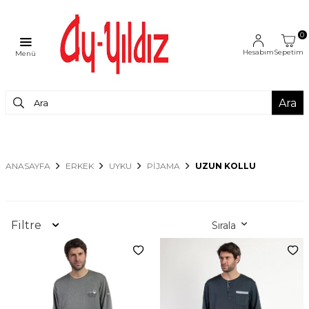
0
Hesabım
Sepetim
Menü
Ara
ANASAYFA
ERKEK
UYKU
PIJAMA
UZUN KOLLU
Filtre
Sırala