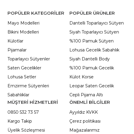
POPÜLER KATEGORILER
POPÜLER ÜRÜNLER
Mayo Modelleri
Dantelli Toparlayıcı Sütyen
Bikini Modelleri
Siyah Toparlayıcı Sütyen
Külotlar
%100 Pamuk Sütyen
Pijamalar
Lohusa Gecelik Sabahlık
Toparlayıcı Sütyenler
Siyah Dantelli Body
Saten Gecelikler
%100 Pamuk Gecelik
Lohusa Setler
Külot Korse
Emzirme Sütyenleri
Leopar Saten Gecelik
Sabahlıklar
Cepli Pijama Altı
MÜŞTERİ HİZMETLERİ
ÖNEMLI BILGILER
0850 532 73 57
Ayyıldız KVKK
Kargo Takip
Çerez politikası
Üyelik Sözleşmesi
Mağazalarımız