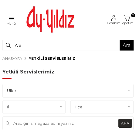
0
Hesabım
Sepetim
Menü
Ara
ANASAYFA
YETKILI SERVISLERIMIZ
Yetkili Servislerimiz
Ülke
İl
ARA