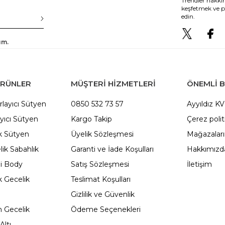
Trendler hakkın
keşfetmek ve p
edin.
um.
ÜRÜNLER
MÜŞTERİ HİZMETLERİ
ÖNEMLI B
rlayıcı Sütyen
0850 532 73 57
Ayyıldız K
yıcı Sütyen
Kargo Takip
Çerez polit
 Sütyen
Üyelik Sözleşmesi
Mağazalar
ik Sabahlık
Garanti ve İade Koşulları
Hakkımızd
li Body
Satış Sözleşmesi
İletişim
 Gecelik
Teslimat Koşulları
Gizlilik ve Güvenlik
 Gecelik
Ödeme Seçenekleri
Altı