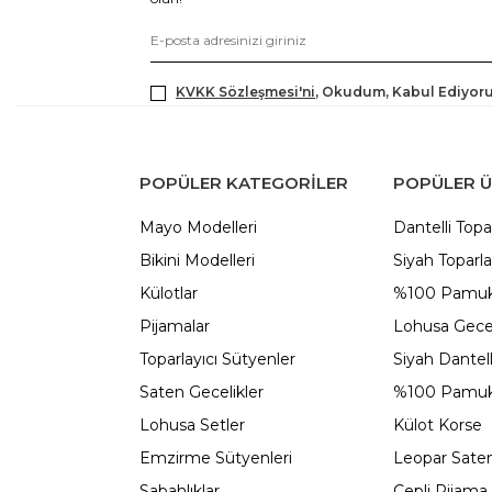
KVKK Sözleşmesi'ni
, Okudum, Kabul Ediyor
POPÜLER KATEGORILER
POPÜLER 
Mayo Modelleri
Dantelli Topa
Bikini Modelleri
Siyah Toparla
Külotlar
%100 Pamuk
Pijamalar
Lohusa Gecel
Toparlayıcı Sütyenler
Siyah Dantel
Saten Gecelikler
%100 Pamuk
Lohusa Setler
Külot Korse
Emzirme Sütyenleri
Leopar Saten
Sabahlıklar
Cepli Pijama 