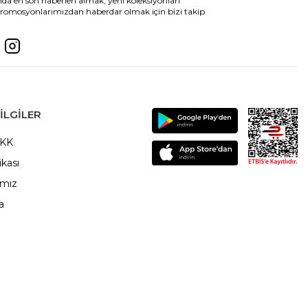
da en son haberleri almak, yeni koleksiyonları
romosyonlarımızdan haberdar olmak için bizi takip
ILGILER
VKK
ikası
ımız
a