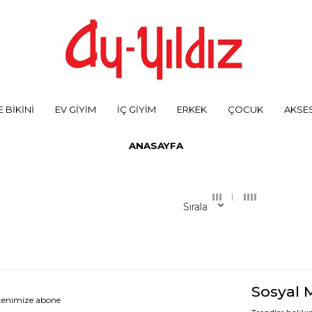
 BİKİNİ
EV GİYİM
İÇ GİYİM
ERKEK
ÇOCUK
AKSE
ANASAYFA
Sırala
Sosyal 
ltenimize abone