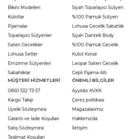
Bikini Modelleri
Siyah Toparlayıcı Sütyen
Külotlar
%100 Pamuk Sütyen
Pijamalar
Lohusa Gecelik Sabahlık
Toparlayıcı Sütyenler
Siyah Dantelli Body
Saten Gecelikler
%100 Pamuk Gecelik
Lohusa Setler
Külot Korse
Emzirme Sütyenleri
Leopar Saten Gecelik
Sabahlıklar
Cepli Pijama Altı
MÜŞTERİ HİZMETLERİ
ÖNEMLI BILGILER
0850 532 73 57
Ayyıldız KVKK
Kargo Takip
Çerez politikası
Üyelik Sözleşmesi
Mağazalarımız
Garanti ve İade Koşulları
Hakkımızda
Satış Sözleşmesi
İletişim
Teslimat Koşulları