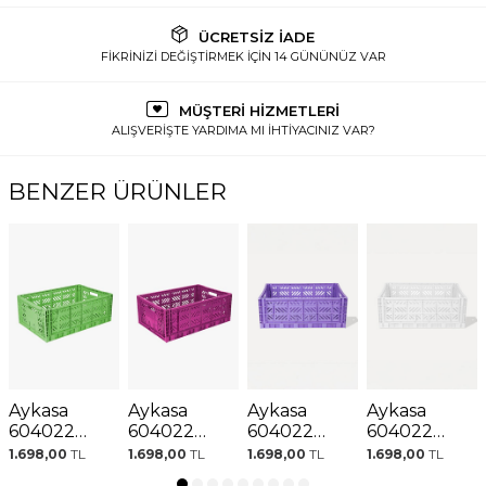
ÜCRETSİZ İADE
FİKRİNİZİ DEĞİŞTİRMEK İÇİN 14 GÜNÜNÜZ VAR
MÜŞTERİ HİZMETLERİ
ALIŞVERİŞTE YARDIMA MI İHTİYACINIZ VAR?
BENZER ÜRÜNLER
Aykasa
Aykasa
Aykasa
Aykasa
604022
604022
604022
604022
Maxibox
Maxibox
Maxibox
Maxibox
1.698,00
TL
1.698,00
TL
1.698,00
TL
1.698,00
TL
Wasabi
Purple
Taro Milktea
White