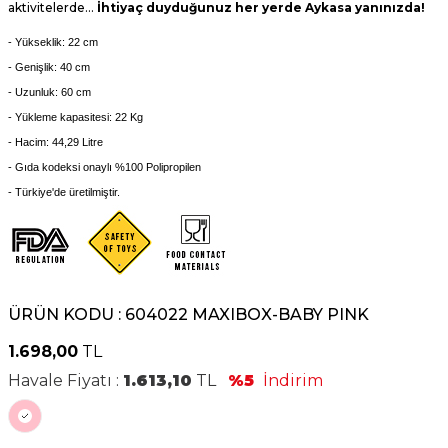
aktivitelerde…
İhtiyaç duyduğunuz her yerde Aykasa yanınızda!
- Yükseklik: 22 cm
- Genişlik: 40 cm
- Uzunluk: 60 cm
- Yükleme kapasitesi: 22 Kg
- Hacim: 44,29 Litre
- Gıda kodeksi onaylı %100
Polipropilen
- Türkiye'de üretilmiştir.
ÜRÜN KODU :
604022 MAXIBOX-BABY PINK
1.698,00
TL
Havale Fiyatı :
1.613,10
TL
%5
İndirim