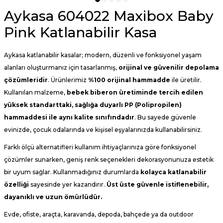
Aykasa 604022 Maxibox Baby
Pink Katlanabilir Kasa
Aykasa katlanabilir kasalar; modern, düzenli ve fonksiyonel yaşam
alanları oluşturmanız için tasarlanmış,
orijinal ve güvenilir depolama
çözümleridir
. Ürünlerimiz
%100 orijinal hammadde
ile üretilir.
Kullanılan malzeme,
bebek biberon üretiminde tercih edilen
yüksek standarttaki, sağlığa duyarlı PP (
Polipropilen
)
hammaddesi ile aynı kalite sınıfındadır
. Bu sayede güvenle
evinizde, çocuk odalarında ve kişisel eşyalarınızda kullanabilirsiniz.
Farklı ölçü alternatifleri kullanım ihtiyaçlarınıza göre fonksiyonel
çözümler sunarken, geniş renk seçenekleri dekorasyonunuza estetik
bir uyum sağlar. Kullanmadığınız durumlarda
kolayca katlanabilir
özelliği
sayesinde yer kazandırır.
Üst üste güvenle istiflenebilir,
dayanıklı ve uzun ömürlüdür.
Evde, ofiste, araçta, karavanda, depoda, bahçede ya da outdoor