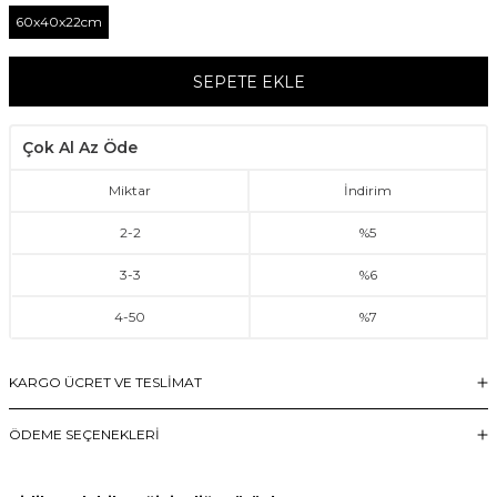
60x40x22cm
SEPETE EKLE
Çok Al Az Öde
Miktar
İndirim
2
-
2
%5
3
-
3
%6
4
-
50
%7
KARGO ÜCRET VE TESLİMAT
ÖDEME SEÇENEKLERI