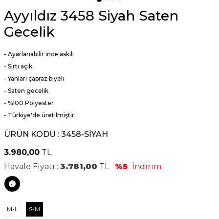
Ayyıldız 3458 Siyah Saten
Gecelik
- Ayarlanabilir ince askılı
- Sırtı açık
- Yanları çapraz biyeli
- Saten gecelik
- %100
Polyester
- Türkiye'de üretilmiştir.
ÜRÜN KODU :
3458-SİYAH
3.980,00
TL
Havale Fiyatı :
3.781,00
TL
%5
İndirim
M-L
S-M