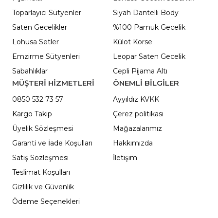
Toparlayıcı Sütyenler
Siyah Dantelli Body
Saten Gecelikler
%100 Pamuk Gecelik
Lohusa Setler
Külot Korse
Emzirme Sütyenleri
Leopar Saten Gecelik
Sabahlıklar
Cepli Pijama Altı
MÜŞTERİ HİZMETLERİ
ÖNEMLI BILGILER
0850 532 73 57
Ayyıldız KVKK
Kargo Takip
Çerez politikası
Üyelik Sözleşmesi
Mağazalarımız
Garanti ve İade Koşulları
Hakkımızda
Satış Sözleşmesi
İletişim
Teslimat Koşulları
Gizlilik ve Güvenlik
Ödeme Seçenekleri