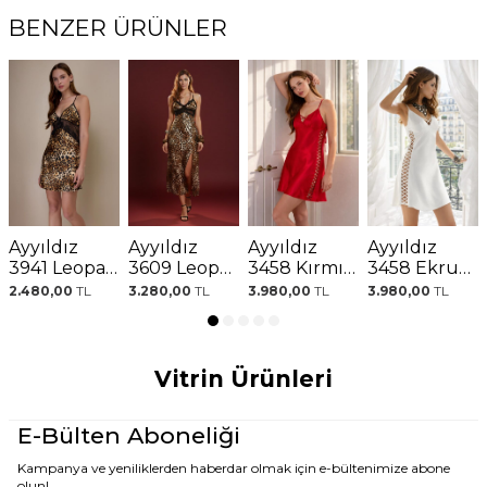
BENZER ÜRÜNLER
Ayyıldız
Ayyıldız
Ayyıldız
Ayyıldız
3941 Leopar
3609 Leopar
3458 Kırmızı
3458 Ekru
Saten
Saten
Saten
Saten
2.480,00
TL
3.280,00
TL
3.980,00
TL
3.980,00
TL
Gecelik
Gecelik
Gecelik
Gecelik
Vitrin Ürünleri
E-Bülten Aboneliği
Kampanya ve yeniliklerden haberdar olmak için e-bültenimize abone
olun!