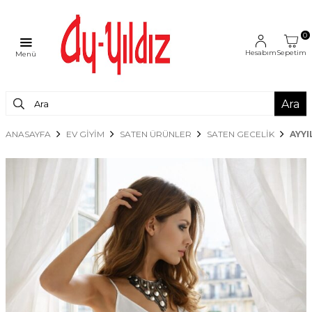
0
Hesabım
Sepetim
Menü
Ara
ANASAYFA
EV GİYİM
SATEN ÜRÜNLER
SATEN GECELIK
AYYI