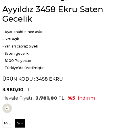
Ayyıldız 3458 Ekru Saten
Gecelik
- Ayarlanabilir ince askılı
- Sırtı açık
- Yanları çapraz biyeli
- Saten gecelik
- %100
Polyester
- Türkiye'de üretilmiştir.
ÜRÜN KODU :
3458 EKRU
3.980,00
TL
Havale Fiyatı :
3.781,00
TL
%5
İndirim
M-L
S-M