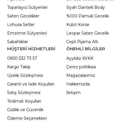
Toparlayıcı Sütyenler
Siyah Dantelli Body
Saten Gecelikler
%100 Pamuk Gecelik
Lohusa Setler
Külot Korse
Emzirme Sütyenleri
Leopar Saten Gecelik
Sabahlıklar
Cepli Pijama Altı
MÜŞTERİ HİZMETLERİ
ÖNEMLI BILGILER
0850 532 73 57
Ayyıldız KVKK
Kargo Takip
Çerez politikası
Üyelik Sözleşmesi
Mağazalarımız
Garanti ve İade Koşulları
Hakkımızda
Satış Sözleşmesi
İletişim
Teslimat Koşulları
Gizlilik ve Güvenlik
Ödeme Seçenekleri