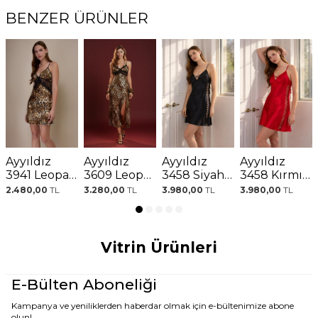
BENZER ÜRÜNLER
Ayyıldız
Ayyıldız
Ayyıldız
Ayyıldız
3941 Leopar
3609 Leopar
3458 Siyah
3458 Kırmızı
Saten
Saten
Saten
Saten
2.480,00
TL
3.280,00
TL
3.980,00
TL
3.980,00
TL
Gecelik
Gecelik
Gecelik
Gecelik
Vitrin Ürünleri
E-Bülten Aboneliği
Kampanya ve yeniliklerden haberdar olmak için e-bültenimize abone
olun!