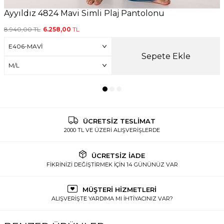
Ayyıldız 4824 Mavi Simli Plaj Pantolonu
8.940,00
TL
6.258,00
TL
Sepete Ekle
ÜCRETSİZ TESLİMAT
2000 TL VE ÜZERİ ALIŞVERİŞLERDE
ÜCRETSİZ İADE
FİKRİNİZİ DEĞİŞTİRMEK İÇİN 14 GÜNÜNÜZ VAR
MÜŞTERİ HİZMETLERİ
ALIŞVERİŞTE YARDIMA MI İHTİYACINIZ VAR?