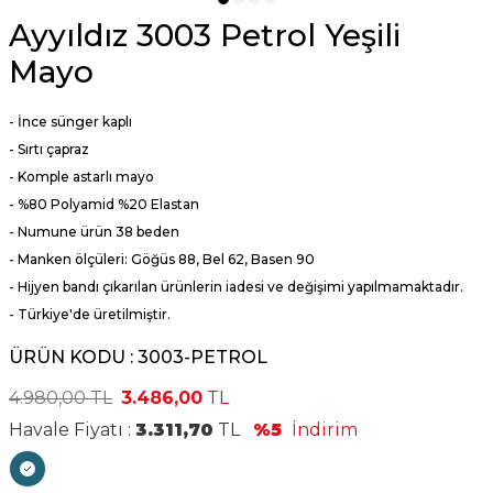
Ayyıldız 3003 Petrol Yeşili
Mayo
- İnce sünger kaplı
- Sırtı çapraz
- Komple astarlı mayo
- %80 Polyamid %20 Elastan
- Numune ürün 38 beden
- Manken ölçüleri: Göğüs 88, Bel 62, Basen 90
- Hijyen bandı çıkarılan ürünlerin iadesi ve değişimi yapılmamaktadır.
- Türkiye'de üretilmiştir.
ÜRÜN KODU :
3003-PETROL
4.980,00
TL
3.486,00
TL
Havale Fiyatı :
3.311,70
TL
%5
İndirim