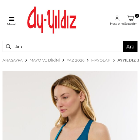
0
Hesabım
Sepetim
Menü
Ara
ANASAYFA
MAYO VE BİKİNİ
YAZ 2026
MAYOLAR
AYYILDIZ 