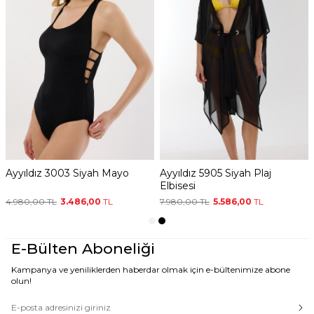
yyıldız 4824 Mavi Simli Plaj
Ayyıldız 3003 Siyah Mayo
Ay
antolonu
El
.940,00
TL
6.258,00
TL
4.980,00
TL
3.486,00
TL
7.
E-Bülten Aboneliği
Kampanya ve yeniliklerden haberdar olmak için e-bültenimize abone
olun!