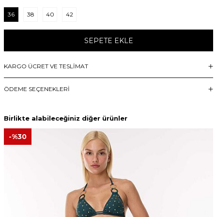
36
38
40
42
SEPETE EKLE
KARGO ÜCRET VE TESLİMAT
ÖDEME SEÇENEKLERI
Birlikte alabileceğiniz diğer ürünler
-%
30