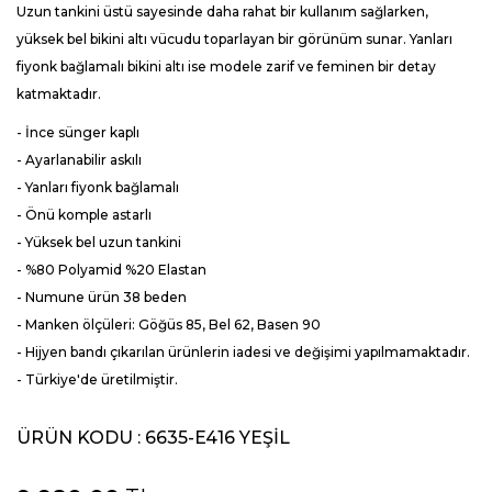
Uzun tankini üstü sayesinde daha rahat bir kullanım sağlarken,
yüksek bel bikini altı vücudu toparlayan bir görünüm sunar. Yanları
fiyonk bağlamalı bikini altı ise modele zarif ve feminen bir detay
katmaktadır.
- İnce sünger kaplı
- Ayarlanabilir askılı
- Yanları fiyonk bağlamalı
- Önü komple astarlı
- Yüksek bel uzun tankini
- %80 Polyamid %20 Elastan
- Numune ürün 38 beden
- Manken ölçüleri: Göğüs 85, Bel 62, Basen 90
- Hijyen bandı çıkarılan ürünlerin iadesi ve değişimi yapılmamaktadır.
- Türkiye'de üretilmiştir.
ÜRÜN KODU :
6635-E416 YEŞİL