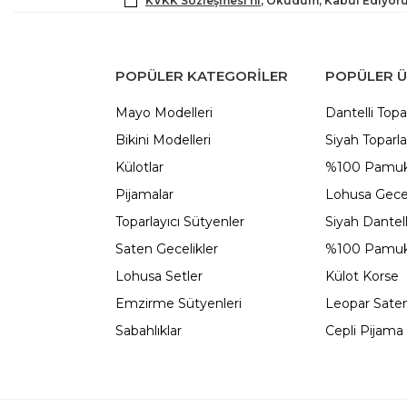
KVKK Sözleşmesi'ni
, Okudum, Kabul Ediyor
POPÜLER KATEGORILER
POPÜLER 
Mayo Modelleri
Dantelli Topa
Bikini Modelleri
Siyah Toparla
Külotlar
%100 Pamuk
Pijamalar
Lohusa Gecel
Toparlayıcı Sütyenler
Siyah Dantel
Saten Gecelikler
%100 Pamuk
Lohusa Setler
Külot Korse
Emzirme Sütyenleri
Leopar Saten
Sabahlıklar
Cepli Pijama 