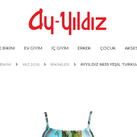
 BİKİNİ
EV GİYİM
İÇ GİYİM
ERKEK
ÇOCUK
AKSE
BİKİNİ
YAZ 2026
BIKINILER
AYYILDIZ 6635 YEŞIL TURK