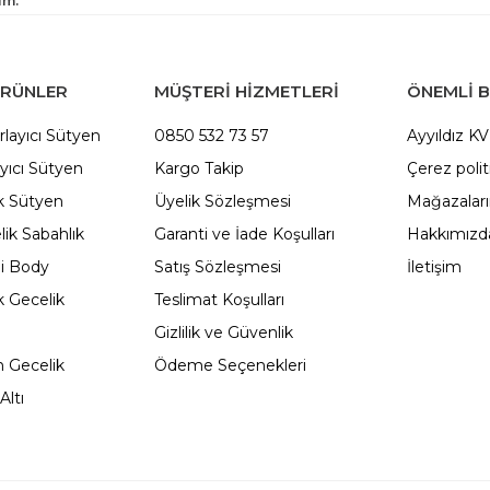
um.
ÜRÜNLER
MÜŞTERİ HİZMETLERİ
ÖNEMLI B
rlayıcı Sütyen
0850 532 73 57
Ayyıldız K
yıcı Sütyen
Kargo Takip
Çerez polit
 Sütyen
Üyelik Sözleşmesi
Mağazalar
ik Sabahlık
Garanti ve İade Koşulları
Hakkımızd
li Body
Satış Sözleşmesi
İletişim
 Gecelik
Teslimat Koşulları
Gizlilik ve Güvenlik
 Gecelik
Ödeme Seçenekleri
Altı