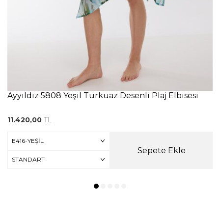
Ayyıldız 5808 Yeşil Turkuaz Desenli Plaj Elbisesi
11.420,00
TL
Sepete Ekle
yyıldız 5620 Mavi
Ayyıldız 5630 Turuncu
Ayyı
traplez Bikini Takımı
Balkonet Bikini Takımı
Üçge
.980,00
TL
9.980,00
TL
10.9