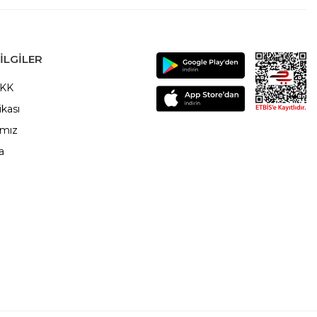
ILGILER
VKK
ikası
ımız
a