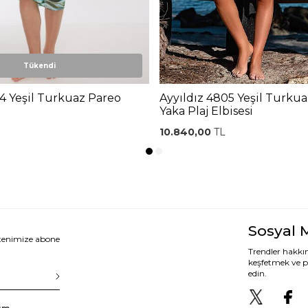
Tükendi
4 Yeşil Turkuaz Pareo
Ayyıldız 4805 Yeşil Turku
Yaka Plaj Elbisesi
10.840,00
TL
Sosyal 
ltenimize abone
Trendler hakkın
keşfetmek ve p
edin.