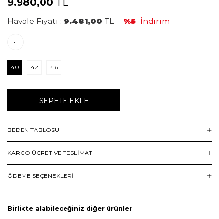
9.980,00
TL
Havale Fiyatı :
9.481,00
TL
%5
İndirim
40
42
46
SEPETE EKLE
BEDEN TABLOSU
KARGO ÜCRET VE TESLİMAT
ÖDEME SEÇENEKLERI
Birlikte alabileceğiniz diğer ürünler