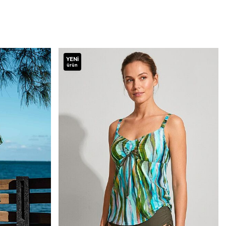
YENI
ürün