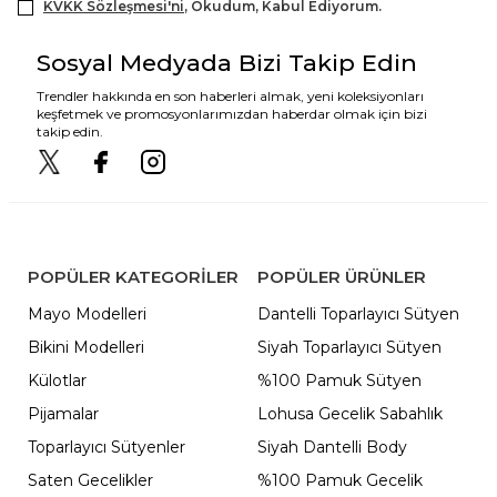
KVKK Sözleşmesi'ni
, Okudum, Kabul Ediyorum.
Sosyal Medyada Bizi Takip Edin
Trendler hakkında en son haberleri almak, yeni koleksiyonları
keşfetmek ve promosyonlarımızdan haberdar olmak için bizi
takip edin.
POPÜLER KATEGORILER
POPÜLER ÜRÜNLER
Mayo Modelleri
Dantelli Toparlayıcı Sütyen
Bikini Modelleri
Siyah Toparlayıcı Sütyen
Külotlar
%100 Pamuk Sütyen
Pijamalar
Lohusa Gecelik Sabahlık
Toparlayıcı Sütyenler
Siyah Dantelli Body
Saten Gecelikler
%100 Pamuk Gecelik