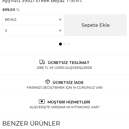
Ayyıldız 59521 Erkek Beyaz T-Shırt
699,00
TL
Sepete Ekle
ÜCRETSİZ TESLİMAT
2000 TL VE ÜZERİ ALIŞVERİŞLERDE
ÜCRETSİZ İADE
FİKRİNİZİ DEĞİŞTİRMEK İÇİN 14 GÜNÜNÜZ VAR
MÜŞTERİ HİZMETLERİ
ALIŞVERİŞTE YARDIMA MI İHTİYACINIZ VAR?
BENZER ÜRÜNLER