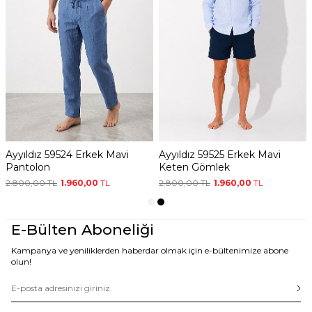
Ayyıldız 59524 Erkek Mavi
Ayyıldız 59525 Erkek Mavi
Pantolon
Keten Gömlek
2.800,00
TL
1.960,00
TL
2.800,00
TL
1.960,00
TL
E-Bülten Aboneliği
Kampanya ve yeniliklerden haberdar olmak için e-bültenimize abone
olun!