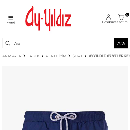
0
Hesabım
Sepetim
Menü
Ara
ANASAYFA
ERKEK
PLAJ GİYİM
ŞORT
AYYILDIZ 67871 ERK