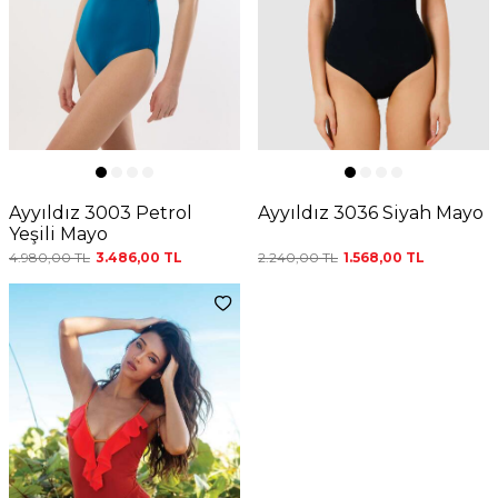
Ayyıldız 3003 Petrol
Ayyıldız 3036 Siyah Mayo
Yeşili Mayo
4.980,00
TL
3.486,00
TL
2.240,00
TL
1.568,00
TL