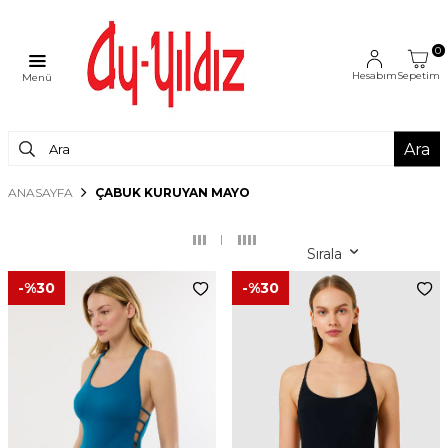
0
Hesabım
Sepetim
Menü
Ara
ANASAYFA
ÇABUK KURUYAN MAYO
Sırala
-%
30
-%
30