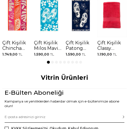
Çift Kişilik
Çift Kişilik
Çift Kişilik
Çift Kişilik
Chincha
Milos Mavi
Patong
Classy
Turuncu
Plaj Havlusu
Lacivert Plaj
Pembe Plaj
1.749,00
TL
1.590,00
TL
1.590,00
TL
1.190,00
TL
Pembe
Havlusu
Havlusu
Desenli Plaj
Havlusu
Vitrin Ürünleri
E-Bülten Aboneliği
Kampanya ve yeniliklerden haberdar olmak için e-bültenimize abone
olun!
KVKK Sözleşmesi'ni
, Okudum, Kabul Ediyorum.