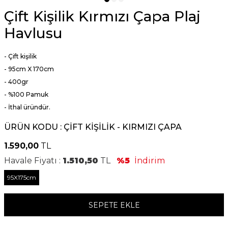
Çift Kişilik Kırmızı Çapa Plaj
Havlusu
- Çift kişilik
- 95cm X 170cm
- 400gr
- %100 Pamuk
- İthal üründür.
ÜRÜN KODU :
ÇİFT KİŞİLİK - KIRMIZI ÇAPA
1.590,00
TL
Havale Fiyatı :
1.510,50
TL
%5
İndirim
95X175cm
SEPETE EKLE