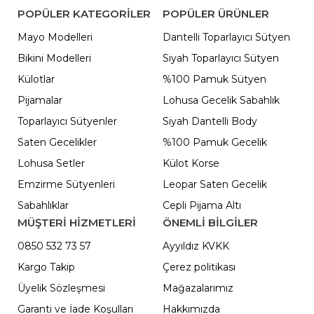
POPÜLER KATEGORILER
POPÜLER ÜRÜNLER
Mayo Modelleri
Dantelli Toparlayıcı Sütyen
Bikini Modelleri
Siyah Toparlayıcı Sütyen
Külotlar
%100 Pamuk Sütyen
Pijamalar
Lohusa Gecelik Sabahlık
Toparlayıcı Sütyenler
Siyah Dantelli Body
Saten Gecelikler
%100 Pamuk Gecelik
Lohusa Setler
Külot Korse
Emzirme Sütyenleri
Leopar Saten Gecelik
Sabahlıklar
Cepli Pijama Altı
MÜŞTERİ HİZMETLERİ
ÖNEMLI BILGILER
0850 532 73 57
Ayyıldız KVKK
Kargo Takip
Çerez politikası
Üyelik Sözleşmesi
Mağazalarımız
Garanti ve İade Koşulları
Hakkımızda